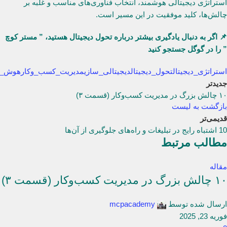
استراتژی دیجیتالی هوشمند، انتخاب فناوری‌های مناسب و غلبه بر
چالش‌ها، کلید موفقیت در این مسیر است.
📌 اگر به دنبال یادگیری بیشتر درباره تحول دیجیتال هستید، ” مستر کوچ
” را در گوگل جستجو کنید
استراتژی_دیجیتال
تحول_دیجیتال
دیجیتالی_سازی
مدیریت_کسب_وکار
هوش_م
جدیدتر
۱۰ چالش بزرگ در مدیریت کسب‌وکار (قسمت ۳)
بازگشت به لیست
قدیمی‌تر
10 اشتباه رایج در تبلیغات و راه‌های جلوگیری از آن‌ها
مطالب مرتبط
مقاله
۱۰ چالش بزرگ در مدیریت کسب‌وکار (قسمت ۳)
ارسال شده توسط
mcpacademy
فوریه 23, 2025